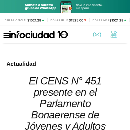
$1521,28
$1525,00
$1521,28
DÓLAR OFICIAL
▲
DÓLAR BLUE
▼
DÓLAR MEP
▲
Actualidad
El CENS N° 451
presente en el
Parlamento
Bonaerense de
Jóvenes y Adultos