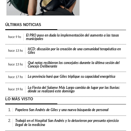
ÚLTIMAS NOTICIAS
El PRO puso en duda la implementación del aumento a las tasas
hace
9 hs
municipales
HCD: discusión por la creación de una comunidad terapéutica en
hace
13 hs
Giles
Qué notas recibieron los concejales durante la última sesión del
hace
13 hs
Concejo Deliberante
La provincia hará que Giles triplique su capacidad energética
hace
17 hs
La Fiesta del Salame Más Largo cambia de lugar por las lluvias:
hace
19 hs
dónde se realizará este domingo
LO MÁS VISTO
1.
Papelera San Andrés de Giles y una nueva búsqueda de personal
2.
Trabajó en el Hospital San Andrés y lo detuvieron por presunto ejercicio
ilegal de la medicina