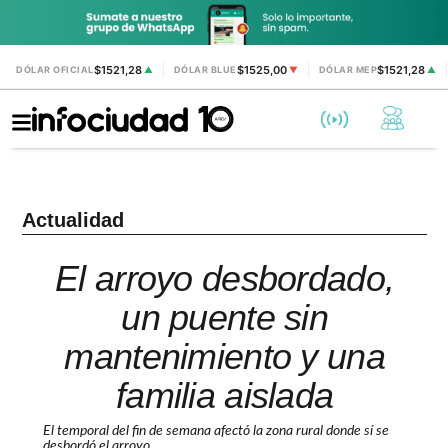
$1521,28
$1525,00
$1521,28
DÓLAR OFICIAL
▲
DÓLAR BLUE
▼
DÓLAR MEP
▲
Actualidad
El arroyo desbordado,
un puente sin
mantenimiento y una
familia aislada
El temporal del fin de semana afectó la zona rural donde sí se
desbordó el arroyo.