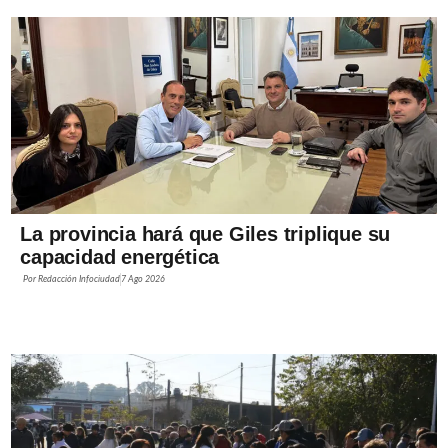
La provincia hará que Giles triplique su
capacidad energética
Por
Redacción Infociudad
7 Ago 2026