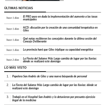
ÚLTIMAS NOTICIAS
El PRO puso en duda la implementación del aumento a las tasas
hace
1 días
municipales
HCD: discusión por la creación de una comunidad terapéutica en
hace
1 días
Giles
Qué notas recibieron los concejales durante la última sesión del
hace
1 días
Concejo Deliberante
La provincia hará que Giles triplique su capacidad energética
hace
1 días
La Fiesta del Salame Más Largo cambia de lugar por las lluvias:
hace
2 días
dónde se realizará este domingo
LO MÁS VISTO
1.
Papelera San Andrés de Giles y una nueva búsqueda de personal
2.
La Fiesta del Salame Más Largo cambia de lugar por las lluvias: dónde se
realizará este domingo
3.
Trabajó en el Hospital San Andrés y lo detuvieron por presunto ejercicio
ilegal de la medicina