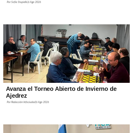
Por
Sofía Stupiello
6 Ago 2026
Avanza el Torneo Abierto de Invierno de
Ajedrez
Por
Redacción Infociudad
6 Ago 2026