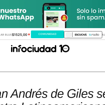
$1525,00
$1521,28
COMUNIDAD
AR BLUE
▼
DÓLAR MEP
▲
DÓLAR TAR
ESCUCHÁ
an Andrés de Giles s