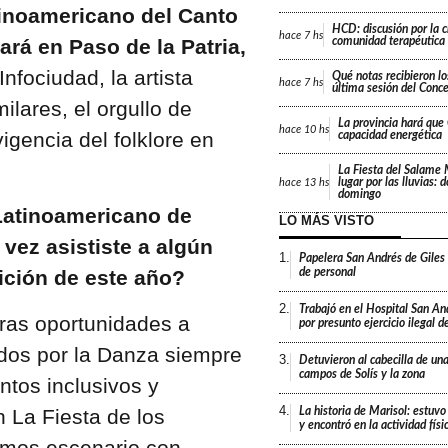
inoamericano del Canto
HCD: discusión por la 
hace
7 hs
ará en Paso de la Patria,
comunidad terapéutica 
nfociudad, la artista
Qué notas recibieron lo
hace
7 hs
última sesión del Conc
lares, el orgullo de
La provincia hará que 
hace
10 hs
igencia del folklore en
capacidad energética
La Fiesta del Salame
lugar por las lluvias: 
hace
13 hs
domingo
Latinoamericano de
LO MÁS VISTO
vez asististe a algún
1.
Papelera San Andrés de Giles
de personal
ición de este año?
2.
Trabajó en el Hospital San An
ras oportunidades a
por presunto ejercicio ilegal d
dos por la Danza siempre
3.
Detuvieron al cabecilla de un
campos de Solís y la zona
ntos inclusivos y
4.
 La Fiesta de los
La historia de Marisol: estuvo
y encontró en la actividad fís
imos escenario con