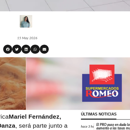
15 May 2026
ÚLTIMAS NOTICIAS
rica
Mariel Fernández,
Danza
, será parte junto a
El PRO puso en duda la
hace
3 hs
aumento a las tasas mu