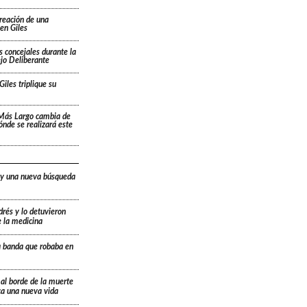
creación de una
en Giles
s concejales durante la
ejo Deliberante
Giles triplique su
 Más Largo cambia de
dónde se realizará este
 y una nueva búsqueda
drés y lo detuvieron
e la medicina
a banda que robaba en
 al borde de la muerte
ica una nueva vida