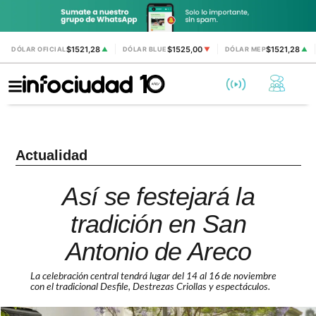
$1521,28
$1525,00
$1521,28
DÓLAR OFICIAL
▲
DÓLAR BLUE
▼
DÓLAR MEP
▲
Actualidad
Así se festejará la
tradición en San
Antonio de Areco
La celebración central tendrá lugar del 14 al 16 de noviembre
con el tradicional Desfile, Destrezas Criollas y espectáculos.