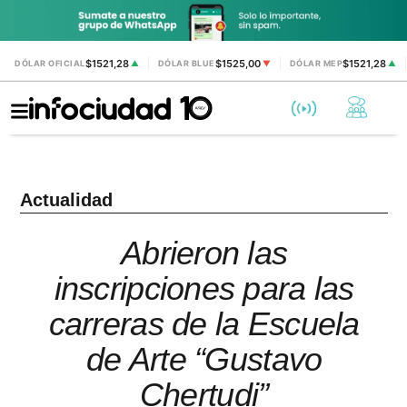
$1521,28
$1525,00
$1521,28
DÓLAR OFICIAL
▲
DÓLAR BLUE
▼
DÓLAR MEP
▲
Actualidad
Abrieron las
inscripciones para las
carreras de la Escuela
de Arte “Gustavo
Chertudi”