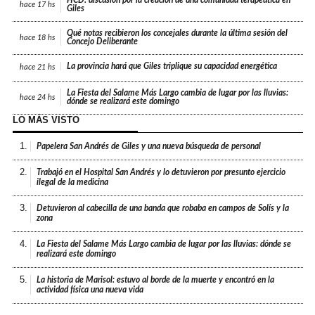
HCD: discusión por la creación de una comunidad terapéutica en
hace
17 hs
Giles
Qué notas recibieron los concejales durante la última sesión del
hace
18 hs
Concejo Deliberante
La provincia hará que Giles triplique su capacidad energética
hace
21 hs
La Fiesta del Salame Más Largo cambia de lugar por las lluvias:
hace
24 hs
dónde se realizará este domingo
LO MÁS VISTO
1.
Papelera San Andrés de Giles y una nueva búsqueda de personal
2.
Trabajó en el Hospital San Andrés y lo detuvieron por presunto ejercicio
ilegal de la medicina
3.
Detuvieron al cabecilla de una banda que robaba en campos de Solís y la
zona
4.
La Fiesta del Salame Más Largo cambia de lugar por las lluvias: dónde se
realizará este domingo
5.
La historia de Marisol: estuvo al borde de la muerte y encontró en la
actividad física una nueva vida