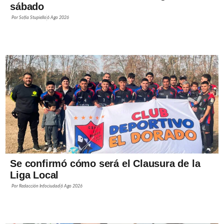
sábado
Por
Sofía Stupiello
6 Ago 2026
Se confirmó cómo será el Clausura de la
Liga Local
Por
Redacción Infociudad
6 Ago 2026