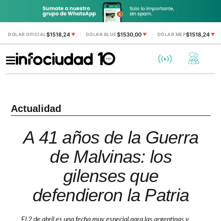
$1518,24
$1530,00
$1518,24
DÓLAR OFICIAL
▼
DÓLAR BLUE
▼
DÓLAR MEP
▼
Actualidad
A 41 años de la Guerra
de Malvinas: los
gilenses que
defendieron la Patria
El 2 de abril es una fecha muy especial para las argentinas y