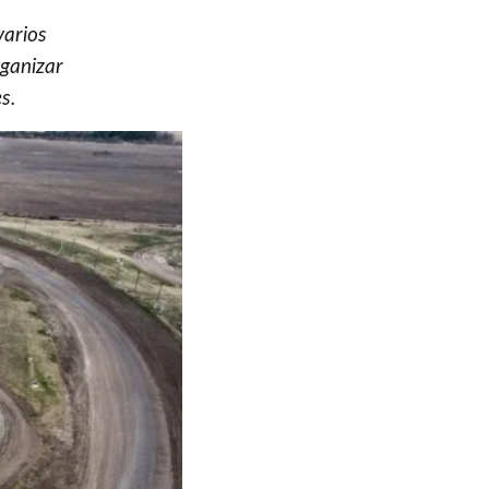
varios
rganizar
s.