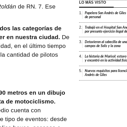
LO MÁS VISTO
Roldán
de RN. 7. Ese
1.
Papelera San Andrés de Giles
de personal
 dos las categorías de
2.
Trabajó en el Hospital San An
por presunto ejercicio ilegal d
er en nuestra ciudad.
De
3.
Detuvieron al cabecilla de un
idad, en el último tiempo
campos de Solís y la zona
a cantidad de pilotos
4.
La historia de Marisol: estuvo
y encontró en la actividad fís
5.
Nuevos requisitos para licenc
Andrés de Giles
990 metros en un dibujo
sta de motociclismo.
edio cuenta con
e tipo de eventos: desde