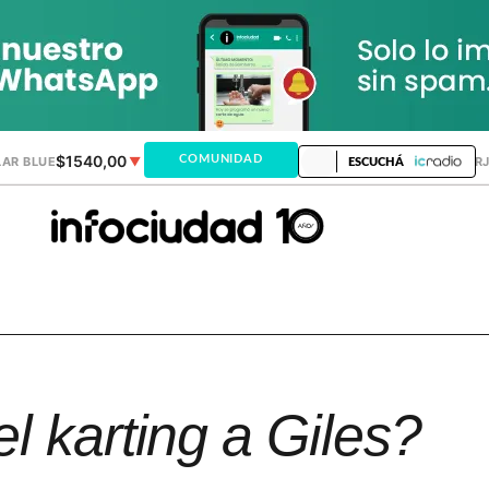
$1540,00
$1520,12
COMUNIDAD
AR BLUE
▼
DÓLAR MEP
▲
DÓLAR TAR
ESCUCHÁ
l karting a Giles?