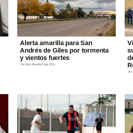
Alerta amarilla para San
V
Andrés de Giles por tormenta
s
y vientos fuertes
d
R
Por
Sofía Stupiello
5 Ago 2026
Por