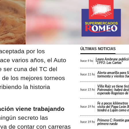
ÚLTIMAS NOTICIAS
aceptada por los
ace varios años, el Auto
Laura Ambrune publicó
hace
9 hs
“1993: Las Cartas”
 ser cuna del TC del
Alerta amarilla para 
hace
11 hs
 de los mejores torneos
tormenta y vientos fu
ibiendo la historia
Villa Ruiz ya tiene fe
Patronales: habrá desf
hace
15 hs
esperado Rogelazo de
Fe a pocos kilómetros 
visita del Papa León X
hace
19 hs
ción viene trabajando
tendrá a Luján como e
ingún secreto las
Primera C: Frontón gan
hace
19 hs
primera rueda
iva de contar con carreras