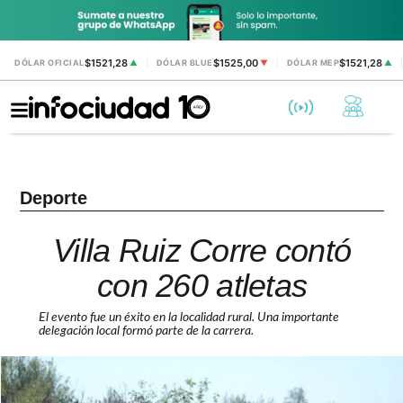
$1521,28
$1525,00
$1521,28
DÓLAR OFICIAL
▲
DÓLAR BLUE
▼
DÓLAR MEP
▲
Deporte
Villa Ruiz Corre contó
con 260 atletas
El evento fue un éxito en la localidad rural. Una importante
delegación local formó parte de la carrera.