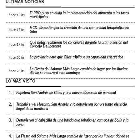
ÚLTIMAS NOTICIAS
El PRO puso en duda la implementación del aumento a las tasas
hace
13 hs
municipales
HCD: discusión por la creación de una comunidad terapéutica en
hace
17 hs
Giles
Qué notas recibieron los concejales durante la última sesión del
hace
17 hs
Concejo Deliberante
La provincia hará que Giles triplique su capacidad energética
hace
20 hs
La Fiesta del Salame Más Largo cambia de lugar por las lluvias:
hace
23 hs
dónde se realizará este domingo
LO MÁS VISTO
1.
Papelera San Andrés de Giles y una nueva búsqueda de personal
2.
Trabajó en el Hospital San Andrés y lo detuvieron por presunto ejercicio
ilegal de la medicina
3.
Detuvieron al cabecilla de una banda que robaba en campos de Solís y la
zona
4.
La Fiesta del Salame Más Largo cambia de lugar por las lluvias: dónde se