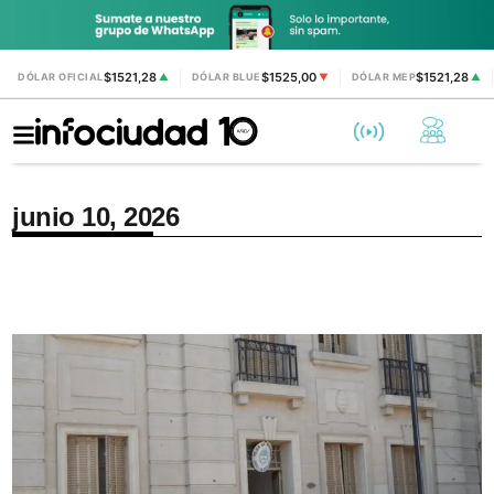
$1521,28
$1525,00
$1521,28
DÓLAR OFICIAL
▲
DÓLAR BLUE
▼
DÓLAR MEP
▲
junio 10, 2026