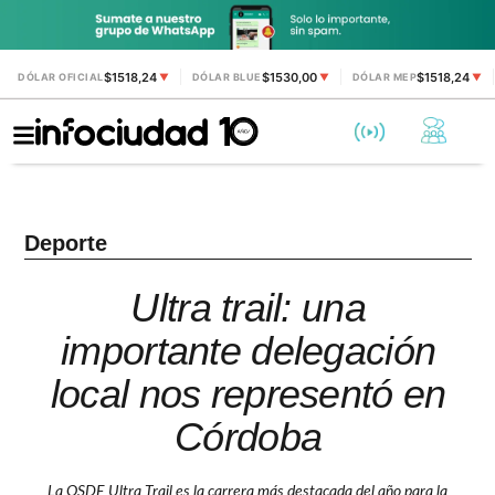
$1518,24
$1530,00
$1518,24
DÓLAR OFICIAL
▼
DÓLAR BLUE
▼
DÓLAR MEP
▼
Deporte
Ultra trail: una
importante delegación
local nos representó en
Córdoba
La OSDE Ultra Trail es la carrera más destacada del año para la