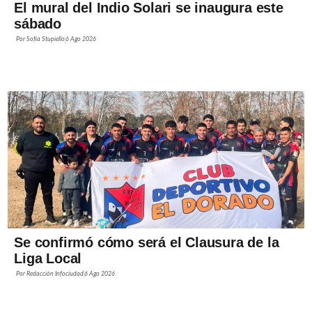
El mural del Indio Solari se inaugura este
sábado
Por
Sofía Stupiello
6 Ago 2026
Se confirmó cómo será el Clausura de la
Liga Local
Por
Redacción Infociudad
6 Ago 2026