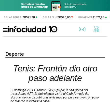
$1521,28
$1525,00
$1521,28
DÓLAR OFICIAL
▲
DÓLAR BLUE
▼
DÓLAR MEP
▲
Deporte
Tenis: Frontón dio otro
paso adelante
El domingo 21, El Frontón +35 jugó por la 5ta. fecha del
Interclubes AAT. El club gilense visitó al Club Privado del
Bosque, donde disputó una serie muy pareja y estuvo a un paso
de traerse la victoria a casa.