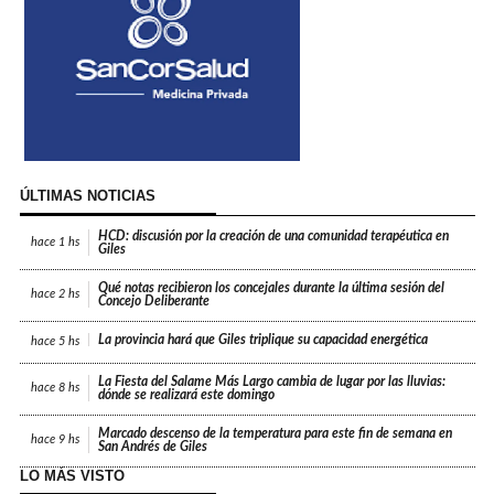
ÚLTIMAS NOTICIAS
HCD: discusión por la creación de una comunidad terapéutica en
hace
1 hs
Giles
Qué notas recibieron los concejales durante la última sesión del
hace
2 hs
Concejo Deliberante
La provincia hará que Giles triplique su capacidad energética
hace
5 hs
La Fiesta del Salame Más Largo cambia de lugar por las lluvias:
hace
8 hs
dónde se realizará este domingo
Marcado descenso de la temperatura para este fin de semana en
hace
9 hs
San Andrés de Giles
LO MÁS VISTO