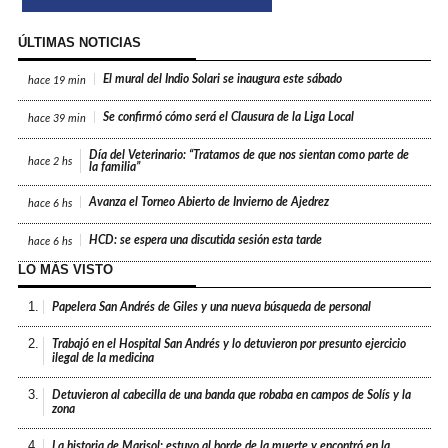
ÚLTIMAS NOTICIAS
El mural del Indio Solari se inaugura este sábado
hace
19 min
Se confirmó cómo será el Clausura de la Liga Local
hace
39 min
Día del Veterinario: “Tratamos de que nos sientan como parte de
hace
2 hs
la familia”
Avanza el Torneo Abierto de Invierno de Ajedrez
hace
6 hs
HCD: se espera una discutida sesión esta tarde
hace
6 hs
LO MÁS VISTO
1.
Papelera San Andrés de Giles y una nueva búsqueda de personal
2.
Trabajó en el Hospital San Andrés y lo detuvieron por presunto ejercicio
ilegal de la medicina
3.
Detuvieron al cabecilla de una banda que robaba en campos de Solís y la
zona
4.
La historia de Marisol: estuvo al borde de la muerte y encontró en la