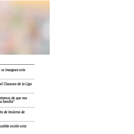
i se inaugura este
l Clausura de la Liga
ratamos de que nos
a familia”
to de Invierno de
cutida sesión esta