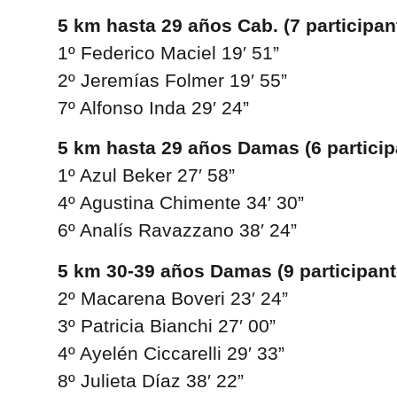
5 km hasta 29 años Cab. (7 participan
1º Federico Maciel 19′ 51”
2º Jeremías Folmer 19′ 55”
7º Alfonso Inda 29′ 24”
5 km hasta 29 años Damas (6 particip
1º Azul Beker 27′ 58”
4º Agustina Chimente 34′ 30”
6º Analís Ravazzano 38′ 24”
5 km 30-39 años Damas (9 participant
2º Macarena Boveri 23′ 24”
3º Patricia Bianchi 27′ 00”
4º Ayelén Ciccarelli 29′ 33”
8º Julieta Díaz 38′ 22”