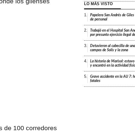
donde los gilenses
LO MÁS VISTO
1.
Papelera San Andrés de Giles
de personal
2.
Trabajó en el Hospital San An
por presunto ejercicio ilegal d
3.
Detuvieron al cabecilla de un
campos de Solís y la zona
4.
La historia de Marisol: estuvo
y encontró en la actividad fís
5.
Grave accidente en la AU 7: h
fatales