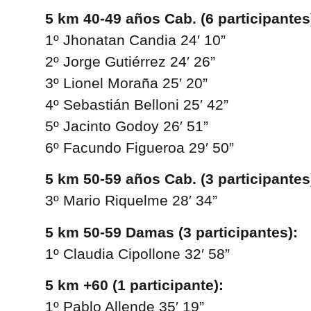
5 km 40-49 años Cab. (6 participantes
1º Jhonatan Candia 24′ 10”
2º Jorge Gutiérrez 24′ 26”
3º Lionel Moraña 25′ 20”
4º Sebastián Belloni 25′ 42”
5º Jacinto Godoy 26′ 51”
6º Facundo Figueroa 29′ 50”
5 km 50-59 años Cab. (3 participantes
3º Mario Riquelme 28′ 34”
5 km 50-59 Damas (3 participantes):
1º Claudia Cipollone 32′ 58”
5 km +60 (1 participante):
1º Pablo Allende 35′ 19”