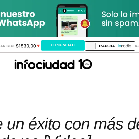
$1530,00
$1518,24
COMUNIDAD
AR BLUE
▼
DÓLAR MEP
▼
DÓLAR TAR
ESCUCHÁ
e un éxito con más d