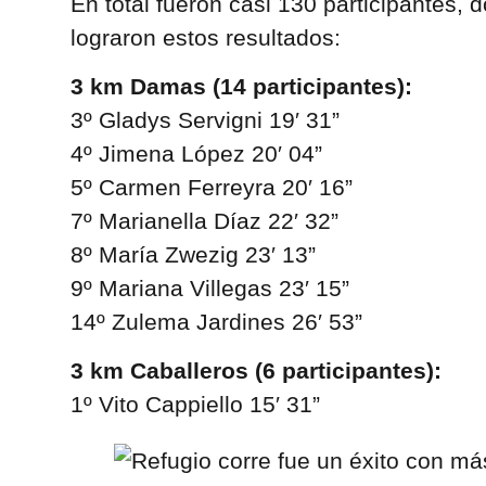
En total fueron casi 130 participantes, 
lograron estos resultados:
3 km Damas (14 participantes):
3º Gladys Servigni 19′ 31”
4º Jimena López 20′ 04”
5º Carmen Ferreyra 20′ 16”
7º Marianella Díaz 22′ 32”
8º María Zwezig 23′ 13”
9º Mariana Villegas 23′ 15”
14º Zulema Jardines 26′ 53”
3 km Caballeros (6 participantes):
1º Vito Cappiello 15′ 31”