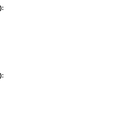
):
):