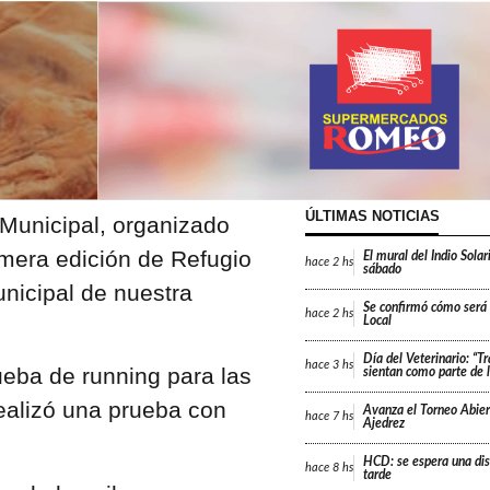
ÚLTIMAS NOTICIAS
 Municipal, organizado
imera edición de Refugio
El mural del Indio Solar
hace
2 hs
sábado
nicipal de nuestra
Se confirmó cómo será e
hace
2 hs
Local
Día del Veterinario: “T
hace
3 hs
ueba de running para las
sientan como parte de l
realizó una prueba con
Avanza el Torneo Abier
hace
7 hs
Ajedrez
HCD: se espera una dis
hace
8 hs
tarde