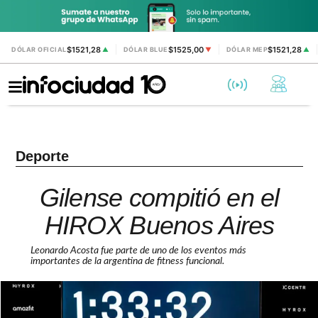
$1521,28
$1525,00
$1521,28
DÓLAR OFICIAL
▲
DÓLAR BLUE
▼
DÓLAR MEP
▲
Deporte
Gilense compitió en el
HIROX Buenos Aires
Leonardo Acosta fue parte de uno de los eventos más
importantes de la argentina de fitness funcional.