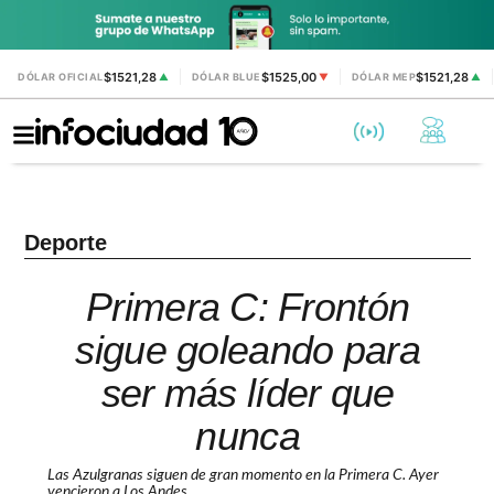
$1521,28
$1525,00
$1521,28
DÓLAR OFICIAL
▲
DÓLAR BLUE
▼
DÓLAR MEP
▲
Deporte
Primera C: Frontón
sigue goleando para
ser más líder que
nunca
Las Azulgranas siguen de gran momento en la Primera C. Ayer
vencieron a Los Andes.