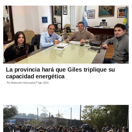
La provincia hará que Giles triplique su
capacidad energética
Por
Redacción Infociudad
7 Ago 2026