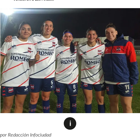
por
Redacción Infociudad