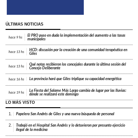
ÚLTIMAS NOTICIAS
El PRO puso en duda la implementación del aumento a las tasas
hace
9 hs
municipales
HCD: discusión por la creación de una comunidad terapéutica en
hace
13 hs
Giles
Qué notas recibieron los concejales durante la última sesión del
hace
13 hs
Concejo Deliberante
La provincia hará que Giles triplique su capacidad energética
hace
16 hs
La Fiesta del Salame Más Largo cambia de lugar por las lluvias:
hace
19 hs
dónde se realizará este domingo
LO MÁS VISTO
1.
Papelera San Andrés de Giles y una nueva búsqueda de personal
2.
Trabajó en el Hospital San Andrés y lo detuvieron por presunto ejercicio
ilegal de la medicina