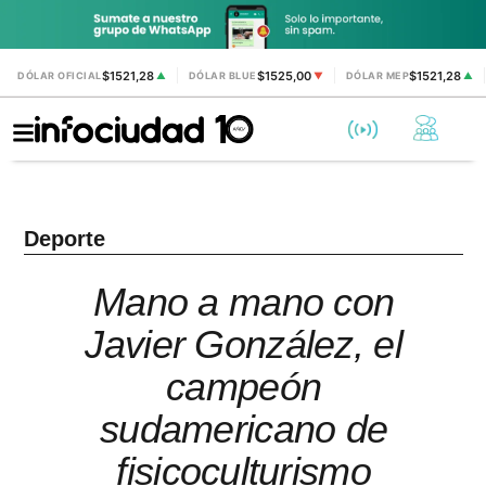
$1521,28
$1525,00
$1521,28
DÓLAR OFICIAL
▲
DÓLAR BLUE
▼
DÓLAR MEP
▲
Deporte
Mano a mano con
Javier González, el
campeón
sudamericano de
fisicoculturismo