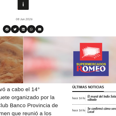
08 Jun 2026
ÚLTIMAS NOTICIAS
vó a cabo el 14°
ete organizado por la
El mural del Indio Sola
hace
16 hs
sábado
Club Banco Provincia de
Se confirmó cómo será
hace
16 hs
amen que reunió a los
Local