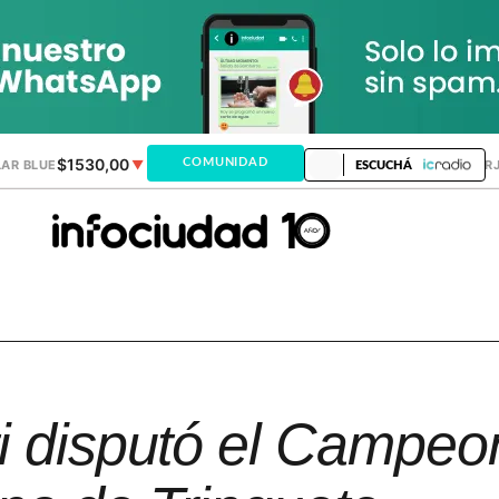
$1530,00
$1518,24
COMUNIDAD
AR BLUE
▼
DÓLAR MEP
▼
DÓLAR TAR
ESCUCHÁ
i disputó el Campeo