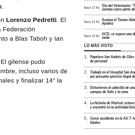
a.
Día del Veterinario: 
hace
17 hs
sientan como parte de 
on
Lorenzo Pedretti
. El
Avanza el Torneo Abie
hace
21 hs
Ajedrez
a Federación
HCD: se espera una di
hace
22 hs
nto a Blas Taboh y Ian
tarde
LO MÁS VISTO
1.
Papelera San Andrés de Giles
 El gilense pudo
de personal
mbre, incluso varios de
2.
Trabajó en el Hospital San An
por presunto ejercicio ilegal d
ales y finalizar 14° la
3.
Detuvieron al cabecilla de un
campos de Solís y la zona
4.
La historia de Marisol: estuvo
y encontró en la actividad fís
5.
Grave accidente en la AU 7: h
fatales