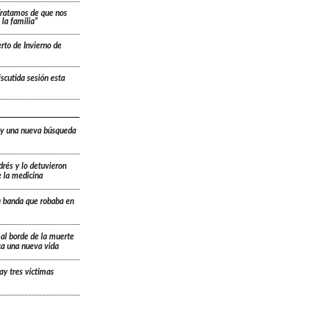
“Tratamos de que nos
la familia”
rto de Invierno de
scutida sesión esta
 y una nueva búsqueda
drés y lo detuvieron
e la medicina
a banda que robaba en
 al borde de la muerte
ica una nueva vida
ay tres víctimas