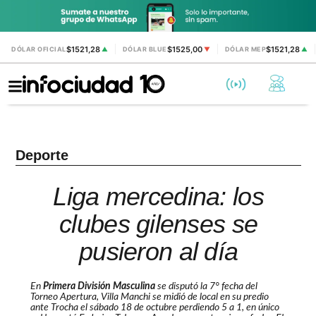
$1521,28
$1525,00
$1521,28
DÓLAR OFICIAL
▲
DÓLAR BLUE
▼
DÓLAR MEP
▲
Deporte
Liga mercedina: los
clubes gilenses se
pusieron al día
En
Primera División Masculina
se disputó la 7° fecha del
Torneo Apertura, Villa Manchi se midió de local en su predio
ante Trocha el sábado 18 de octubre perdiendo 5 a 1, en único