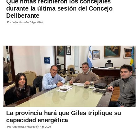
Qué notas recibieron los concejales
durante la última sesión del Concejo
Deliberante
Por
Sofía Stupiello
7 Ago 2026
La provincia hará que Giles triplique su
capacidad energética
Por
Redacción Infociudad
7 Ago 2026