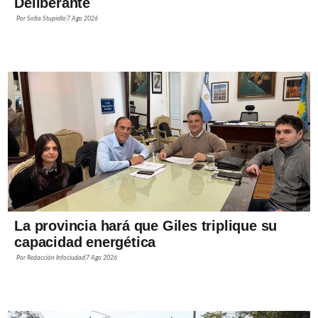
Deliberante
Por
Sofía Stupiello
7 Ago 2026
La provincia hará que Giles triplique su
capacidad energética
Por
Redacción Infociudad
7 Ago 2026