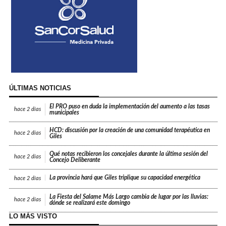
ÚLTIMAS NOTICIAS
El PRO puso en duda la implementación del aumento a las tasas
hace
2 días
municipales
HCD: discusión por la creación de una comunidad terapéutica en
hace
2 días
Giles
Qué notas recibieron los concejales durante la última sesión del
hace
2 días
Concejo Deliberante
La provincia hará que Giles triplique su capacidad energética
hace
2 días
La Fiesta del Salame Más Largo cambia de lugar por las lluvias:
hace
2 días
dónde se realizará este domingo
LO MÁS VISTO