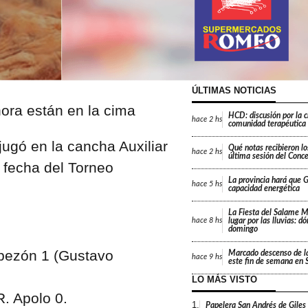
ÚLTIMAS NOTICIAS
HCD: discusión por la 
hace
2 hs
comunidad terapéutica 
ugó en la cancha Auxiliar
Qué notas recibieron lo
hace
2 hs
última sesión del Conc
° fecha del Torneo
La provincia hará que Gi
hace
5 hs
capacidad energética
La Fiesta del Salame 
lugar por las lluvias: d
hace
8 hs
domingo
pezón 1 (Gustavo
Marcado descenso de l
hace
9 hs
este fin de semana en 
LO MÁS VISTO
. Apolo 0.
1.
Papelera San Andrés de Giles