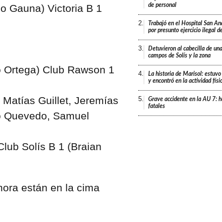
de personal
go Gauna) Victoria B 1
2.
Trabajó en el Hospital San An
por presunto ejercicio ilegal d
3.
Detuvieron al cabecilla de un
campos de Solís y la zona
io Ortega) Club Rawson 1
4.
La historia de Marisol: estuvo
y encontró en la actividad fís
, Matías Guillet, Jeremías
5.
Grave accidente en la AU 7: h
fatales
no Quevedo, Samuel
Club Solís B 1 (Braian