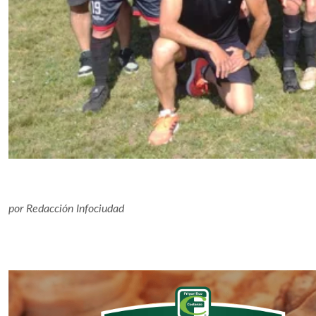
por
Redacción Infociudad