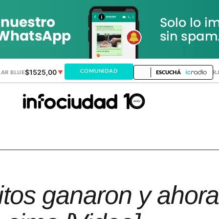
$1525,00
$1521,28
COMUNIDAD
AR BLUE
▼
DÓLAR MEP
▲
DÓLAR TAR
ESCUCHÁ
ritos ganaron y ahor