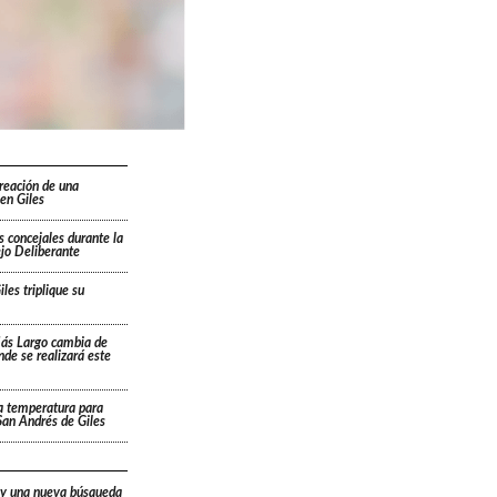
creación de una
en Giles
s concejales durante la
ejo Deliberante
les triplique su
Más Largo cambia de
ónde se realizará este
a temperatura para
San Andrés de Giles
 y una nueva búsqueda