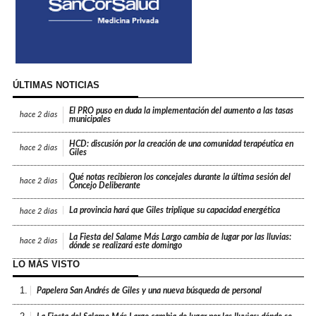
ÚLTIMAS NOTICIAS
El PRO puso en duda la implementación del aumento a las tasas
hace
2 días
municipales
HCD: discusión por la creación de una comunidad terapéutica en
hace
2 días
Giles
Qué notas recibieron los concejales durante la última sesión del
hace
2 días
Concejo Deliberante
La provincia hará que Giles triplique su capacidad energética
hace
2 días
La Fiesta del Salame Más Largo cambia de lugar por las lluvias:
hace
2 días
dónde se realizará este domingo
LO MÁS VISTO
1.
Papelera San Andrés de Giles y una nueva búsqueda de personal