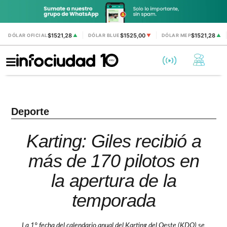
$1521,28
$1525,00
$1521,28
DÓLAR OFICIAL
▲
DÓLAR BLUE
▼
DÓLAR MEP
▲
Deporte
Karting: Giles recibió a
más de 170 pilotos en
la apertura de la
temporada
La 1° fecha del calendario anual del Karting del Oeste (KDO) se