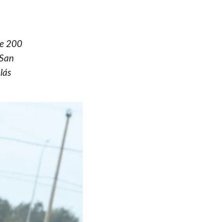
de 200
 San
lás