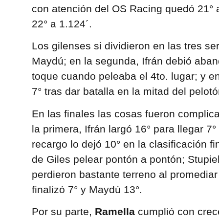
con atención del OS Racing quedó 21° 
22° a 1.124´.
Los gilenses si dividieron en las tres ser
Maydú; en la segunda, Ifrán debió aban
toque cuando peleaba el 4to. lugar; y en 
7° tras dar batalla en la mitad del pelotó
En las finales las cosas fueron complic
la primera, Ifrán largó 16° para llegar 7
recargo lo dejó 10° en la clasificación f
de Giles pelear pontón a pontón; Stupie
perdieron bastante terreno al promediar l
finalizó 7° y Maydú 13°.
Por su parte,
Ramella
cumplió con crece