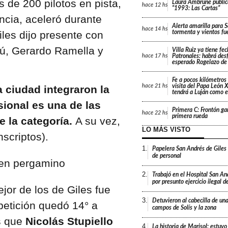
de 200 pilotos en pista,
Laura Ambrune public
hace
12 hs
“1993: Las Cartas”
ncia, aceleró durante
Alerta amarilla para 
hace
14 hs
les dijo presente con
tormenta y vientos fu
dú, Gerardo Ramella y
Villa Ruiz ya tiene fe
Patronales: habrá desf
hace
17 hs
esperado Rogelazo de
Fe a pocos kilómetros 
visita del Papa León X
hace
21 hs
 ciudad integraron la
tendrá a Luján como e
isional es una de las
Primera C: Frontón gan
hace
22 hs
primera rueda
 la categoría.
A su vez,
LO MÁS VISTO
nscriptos).
1.
Papelera San Andrés de Giles
de personal
2.
Trabajó en el Hospital San An
por presunto ejercicio ilegal d
ejor de los de Giles fue
3.
Detuvieron al cabecilla de un
petición quedó 14° a
campos de Solís y la zona
s que
Nicolás Stupiello
4.
La historia de Marisol: estuvo