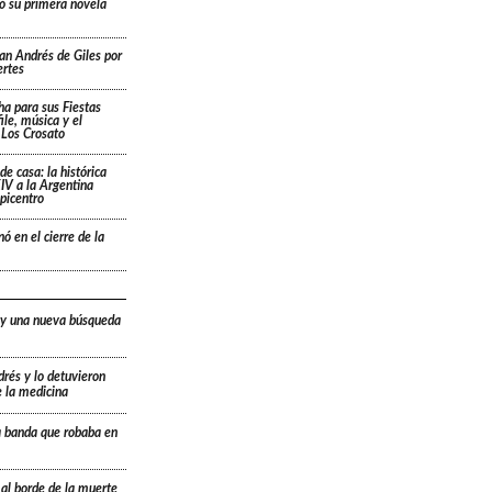
ó su primera novela
San Andrés de Giles por
ertes
cha para sus Fiestas
ile, música y el
 Los Crosato
de casa: la histórica
IV a la Argentina
picentro
ó en el cierre de la
 y una nueva búsqueda
drés y lo detuvieron
e la medicina
a banda que robaba en
 al borde de la muerte