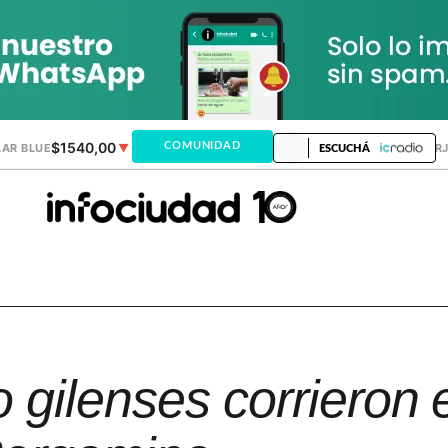
$1540,00
$1520,12
COMUNIDAD
AR BLUE
▼
DÓLAR MEP
▲
DÓLAR TAR
ESCUCHÁ
o gilenses corrieron 