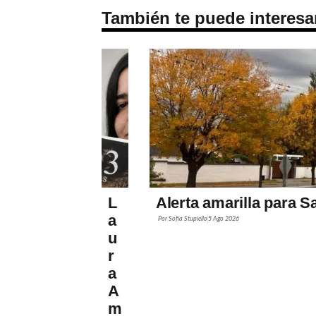
También te puede interesa
L
Alerta amarilla para S
a
Por
Sofía Stupiello
5 Ago 2026
u
r
a
A
m