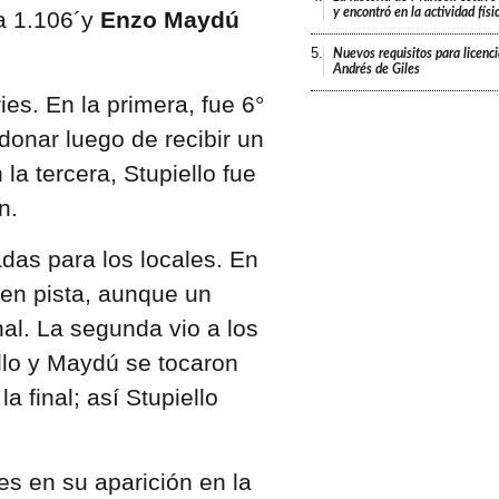
y encontró en la actividad fís
a 1.106´y
Enzo Maydú
5.
Nuevos requisitos para licenc
Andrés de Giles
ies. En la primera, fue 6°
donar luego de recibir un
la tercera, Stupiello fue
n.
adas para los locales. En
° en pista, aunque un
inal. La segunda vio a los
llo y Maydú se tocaron
a final; así Stupiello
s en su aparición en la