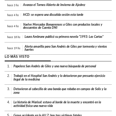
Avanza el Torneo Abierto de Invierno de Ajedrez
hace
3 hs
HCD: se espera una discutida sesión esta tarde
hace
4 hs
Vuelve Mercados Bonaerenses a Giles con productos locales y
hace
4 hs
descuentos de Cuenta DNI
Laura Ambrune publicó su primera novela “1993: Las Cartas”
hace
18 hs
Alerta amarilla para San Andrés de Giles por tormenta y vientos
hace
19 hs
fuertes
LO MÁS VISTO
1.
Papelera San Andrés de Giles y una nueva búsqueda de personal
2.
Trabajó en el Hospital San Andrés y lo detuvieron por presunto ejercicio
ilegal de la medicina
3.
Detuvieron al cabecilla de una banda que robaba en campos de Solís y la
zona
4.
La historia de Marisol: estuvo al borde de la muerte y encontró en la
actividad física una nueva vida
5.
Grave accidente en la AU 7: hay tres víctimas fatales