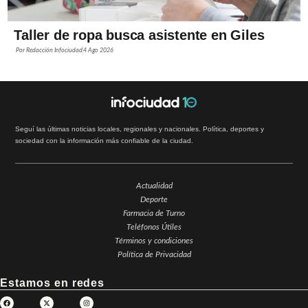
Taller de ropa busca asistente en Giles
Por
Redacción Infociudad
4 Ago 2026
Seguí las últimas noticias locales, regionales y nacionales. Política, deportes y
sociedad con la información más confiable de la ciudad.
Actualidad
Deporte
Farmacia de Turno
Teléfonos Útiles
Términos y condiciones
Política de Privacidad
Estamos en redes