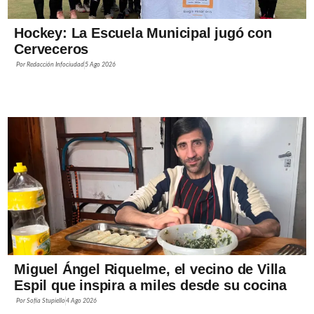
Hockey: La Escuela Municipal jugó con
Cerveceros
Por
Redacción Infociudad
5 Ago 2026
Miguel Ángel Riquelme, el vecino de Villa
Espil que inspira a miles desde su cocina
Por
Sofía Stupiello
4 Ago 2026