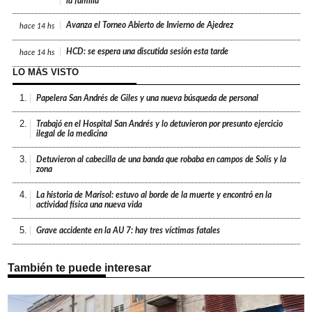
Día del Veterinario: “Tratamos de que nos sientan como parte de
hace
10 hs
la familia”
Avanza el Torneo Abierto de Invierno de Ajedrez
hace
14 hs
HCD: se espera una discutida sesión esta tarde
hace
14 hs
LO MÁS VISTO
1.
Papelera San Andrés de Giles y una nueva búsqueda de personal
2.
Trabajó en el Hospital San Andrés y lo detuvieron por presunto ejercicio
ilegal de la medicina
3.
Detuvieron al cabecilla de una banda que robaba en campos de Solís y la
zona
4.
La historia de Marisol: estuvo al borde de la muerte y encontró en la
actividad física una nueva vida
5.
Grave accidente en la AU 7: hay tres víctimas fatales
También te puede interesar