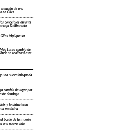
 creación de una
a en Giles
los concejales durante
Concejo Deliberante
Giles triplique su
 Más Largo cambia de
 dónde se realizará este
 y una nueva búsqueda
go cambia de lugar por
á este domingo
drés y lo detuvieron
e la medicina
 al borde de la muerte
ica una nueva vida