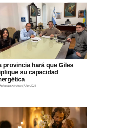
a provincia hará que Giles
riplique su capacidad
nergética
Redacción Infociudad
7 Ago 2026