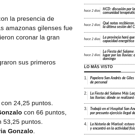
HCD: discusión por la
hace
2 días
comunidad terapéutic
con la presencia de
Qué notas recibieron 
hace
2 días
as amazonas gilenses fue
la última sesión del 
eron coronar la gran
La provincia hará que 
hace
2 días
capacidad energética
La Fiesta del Salame
lugar por las lluvias:
hace
2 días
domingo
LO MÁS VISTO
1.
Papelera San Andrés de Giles
de personal
2.
La Fiesta del Salame Más Lar
las lluvias: dónde se realizar
i
con 24,25 puntos.
3.
Trabajó en el Hospital San An
Gonzalo
con 66 puntos,
por presunto ejercicio ilegal d
 53,25 puntos.
4.
La historia de Marisol: estuvo
y encontró en la actividad fís
ia Gonzalo
.