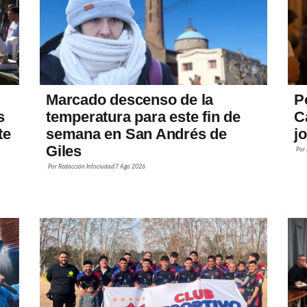
Marcado descenso de la
P
s
temperatura para este fin de
C
te
semana en San Andrés de
j
Giles
Por
Por
Redacción Infociudad
7 Ago 2026