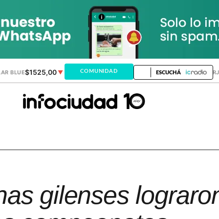
$1525,00
$1521,28
COMUNIDAD
AR BLUE
▼
DÓLAR MEP
▲
DÓLAR TAR
ESCUCHÁ
as gilenses lograro