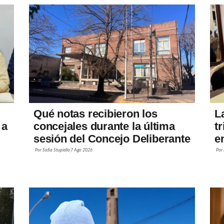
Qué notas recibieron los
L
 a
concejales durante la última
t
sesión del Concejo Deliberante
e
Por
Sofía Stupiello
7 Ago 2026
Por