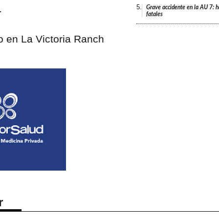
.
5.
Grave accidente en la AU 7: h
fatales
eo en La Victoria Ranch
r