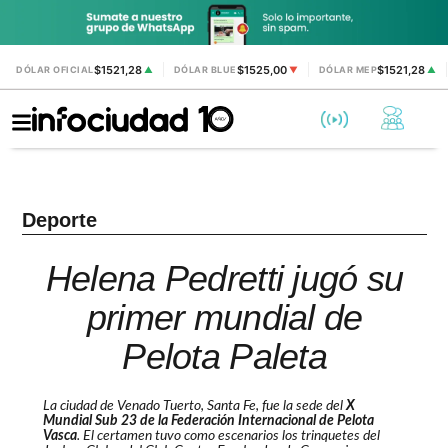
$1521,28
$1525,00
$1521,28
DÓLAR OFICIAL
▲
DÓLAR BLUE
▼
DÓLAR MEP
▲
Deporte
Helena Pedretti jugó su
primer mundial de
Pelota Paleta
La ciudad de Venado Tuerto, Santa Fe, fue la sede del
X
Mundial Sub 23 de la Federación Internacional de Pelota
Vasca
. El certamen tuvo como escenarios los trinquetes del