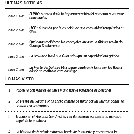
ÚLTIMAS NOTICIAS
El PRO puso en duda la implementación del aumento a las tasas
hace
1 días
municipales
HCD: discusión por la creación de una comunidad terapéutica en
hace
2 días
Giles
Qué notas recibieron los concejales durante la última sesión del
hace
2 días
Concejo Deliberante
La provincia hará que Giles triplique su capacidad energética
hace
2 días
La Fiesta del Salame Más Largo cambia de lugar por las lluvias:
hace
2 días
dónde se realizará este domingo
LO MÁS VISTO
1.
Papelera San Andrés de Giles y una nueva búsqueda de personal
2.
La Fiesta del Salame Más Largo cambia de lugar por las lluvias: dónde se
realizará este domingo
3.
Trabajó en el Hospital San Andrés y lo detuvieron por presunto ejercicio
ilegal de la medicina
4.
La historia de Marisol: estuvo al borde de la muerte y encontró en la