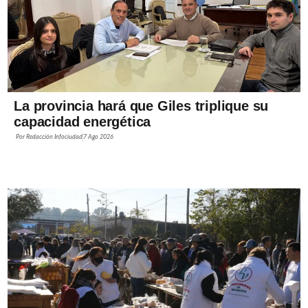
La provincia hará que Giles triplique su
capacidad energética
Por
Redacción Infociudad
7 Ago 2026