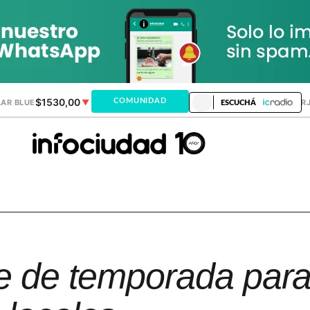
$1530,00
$1518,24
COMUNIDAD
AR BLUE
▼
DÓLAR MEP
▼
DÓLAR TAR
ESCUCHÁ
re de temporada para