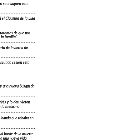
ri se inaugura este
 el Clausura de la Liga
“Tratamos de que nos
la familia”
rto de Invierno de
scutida sesión esta
 y una nueva búsqueda
drés y lo detuvieron
e la medicina
a banda que robaba en
 al borde de la muerte
ica una nueva vida