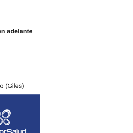
en adelante
.
 (Giles)