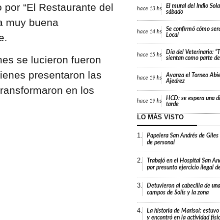
 por “El Restaurante del
El mural del Indio Sola
hace
13 hs
sábado
na muy buena
Se confirmó cómo será
hace
14 hs
e.
Local
Día del Veterinario: 
hace
15 hs
nes se lucieron fueron
sientan como parte de 
ienes presentaron las
Avanza el Torneo Abie
hace
19 hs
Ajedrez
transformaron en los
HCD: se espera una di
hace
19 hs
tarde
LO MÁS VISTO
1.
Papelera San Andrés de Giles
de personal
2.
Trabajó en el Hospital San An
por presunto ejercicio ilegal d
3.
Detuvieron al cabecilla de un
campos de Solís y la zona
4.
La historia de Marisol: estuvo
y encontró en la actividad fís