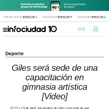
$1521,28
$1525,00
$1521,28
DÓLAR OFICIAL
▲
DÓLAR BLUE
▼
DÓLAR MEP
▲
Deporte
Giles será sede de una
capacitación en
gimnasia artística
[Video]
El 12 y 13 de abril, San Andrés de Giles será sede de una