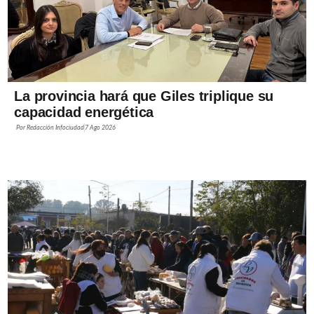
La provincia hará que Giles triplique su
capacidad energética
Por
Redacción Infociudad
7 Ago 2026