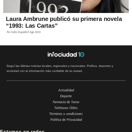
Laura Ambrune publicó su primera novela
“1993: Las Cartas”
Por
Sofía Stupiello
5 Ago 2026
Seguí las últimas noticias locales, regionales y nacionales. Política, deportes y
sociedad con la información más confiable de la ciudad.
Actualidad
Deporte
Farmacia de Turno
Teléfonos Útiles
Términos y condiciones
Política de Privacidad
Estamos en redes