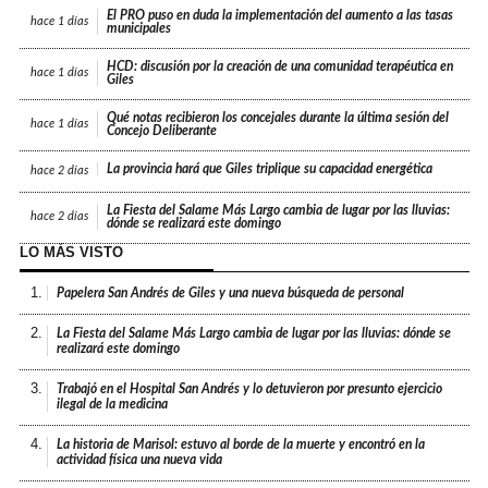
El PRO puso en duda la implementación del aumento a las tasas
hace
1 días
municipales
HCD: discusión por la creación de una comunidad terapéutica en
hace
1 días
Giles
Qué notas recibieron los concejales durante la última sesión del
hace
1 días
Concejo Deliberante
La provincia hará que Giles triplique su capacidad energética
hace
2 días
La Fiesta del Salame Más Largo cambia de lugar por las lluvias:
hace
2 días
dónde se realizará este domingo
LO MÁS VISTO
1.
Papelera San Andrés de Giles y una nueva búsqueda de personal
2.
La Fiesta del Salame Más Largo cambia de lugar por las lluvias: dónde se
realizará este domingo
3.
Trabajó en el Hospital San Andrés y lo detuvieron por presunto ejercicio
ilegal de la medicina
4.
La historia de Marisol: estuvo al borde de la muerte y encontró en la
actividad física una nueva vida