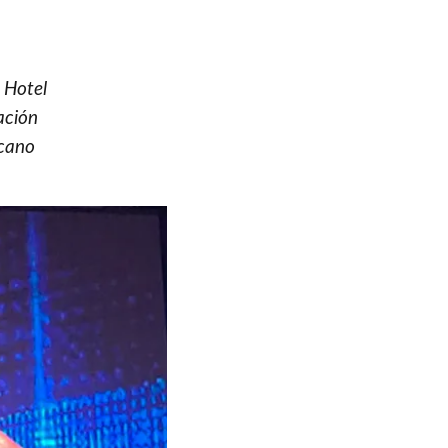
 Hotel
ación
icano