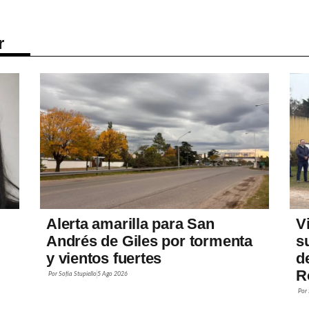
r
Alerta amarilla para San
V
Andrés de Giles por tormenta
s
y vientos fuertes
d
R
Por
Sofía Stupiello
5 Ago 2026
Por