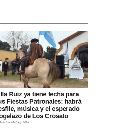
illa Ruiz ya tiene fecha para
us Fiestas Patronales: habrá
esfile, música y el esperado
ogelazo de Los Crosato
Sofía Stupiello
5 Ago 2026