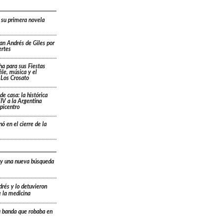
 su primera novela
San Andrés de Giles por
ertes
cha para sus Fiestas
ile, música y el
 Los Crosato
de casa: la histórica
IV a la Argentina
picentro
ó en el cierre de la
 y una nueva búsqueda
drés y lo detuvieron
e la medicina
a banda que robaba en