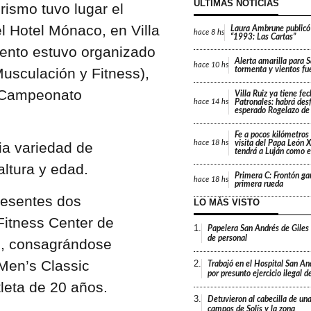
ÚLTIMAS NOTICIAS
rismo tuvo lugar el
 Hotel Mónaco, en Villa
Laura Ambrune publicó
hace
8 hs
“1993: Las Cartas”
vento estuvo organizado
Alerta amarilla para 
hace
10 hs
usculación y Fitness),
tormenta y vientos fu
l Campeonato
Villa Ruiz ya tiene fe
Patronales: habrá desf
hace
14 hs
esperado Rogelazo de
Fe a pocos kilómetros 
visita del Papa León X
hace
18 hs
ia variedad de
tendrá a Luján como e
altura y edad.
Primera C: Frontón gan
hace
18 hs
primera rueda
resentes dos
LO MÁS VISTO
Fitness Center de
1.
Papelera San Andrés de Giles
de personal
o, consagrándose
Men’s Classic
2.
Trabajó en el Hospital San An
por presunto ejercicio ilegal d
tleta de 20 años.
3.
Detuvieron al cabecilla de un
campos de Solís y la zona