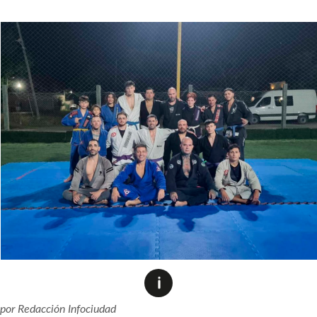
por
Redacción Infociudad