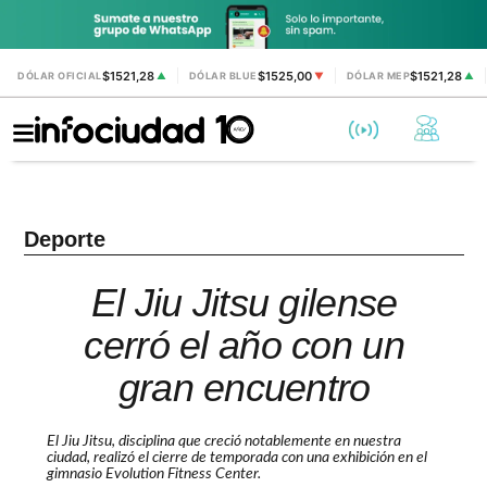
$1521,28
$1525,00
$1521,28
DÓLAR OFICIAL
▲
DÓLAR BLUE
▼
DÓLAR MEP
▲
Deporte
El Jiu Jitsu gilense
cerró el año con un
gran encuentro
El Jiu Jitsu, disciplina que creció notablemente en nuestra
ciudad, realizó el cierre de temporada con una exhibición en el
gimnasio Evolution Fitness Center.