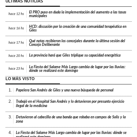
ÚLTIMAS NOTICIAS
El PRO puso en duda la implementación del aumento a las tasas
hace
12 hs
municipales
HCD: discusión por la creación de una comunidad terapéutica en
hace
16 hs
Giles
Qué notas recibieron los concejales durante la última sesión del
hace
17 hs
Concejo Deliberante
La provincia hará que Giles triplique su capacidad energética
hace
20 hs
La Fiesta del Salame Más Largo cambia de lugar por las lluvias:
hace
23 hs
dónde se realizará este domingo
LO MÁS VISTO
1.
Papelera San Andrés de Giles y una nueva búsqueda de personal
2.
Trabajó en el Hospital San Andrés y lo detuvieron por presunto ejercicio
ilegal de la medicina
3.
Detuvieron al cabecilla de una banda que robaba en campos de Solís y la
zona
4.
La Fiesta del Salame Más Largo cambia de lugar por las lluvias: dónde se
realizará este domingo