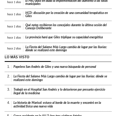
El PRO puso en duda la implementación del aumento a las tasas
hace
1 días
municipales
HCD: discusión por la creación de una comunidad terapéutica en
hace
1 días
Giles
Qué notas recibieron los concejales durante la última sesión del
hace
1 días
Concejo Deliberante
La provincia hará que Giles triplique su capacidad energética
hace
1 días
La Fiesta del Salame Más Largo cambia de lugar por las lluvias:
hace
2 días
dónde se realizará este domingo
LO MÁS VISTO
1.
Papelera San Andrés de Giles y una nueva búsqueda de personal
2.
La Fiesta del Salame Más Largo cambia de lugar por las lluvias: dónde se
realizará este domingo
3.
Trabajó en el Hospital San Andrés y lo detuvieron por presunto ejercicio
ilegal de la medicina
4.
La historia de Marisol: estuvo al borde de la muerte y encontró en la
actividad física una nueva vida
5.
Grave accidente en la AU 7: hay tres víctimas fatales