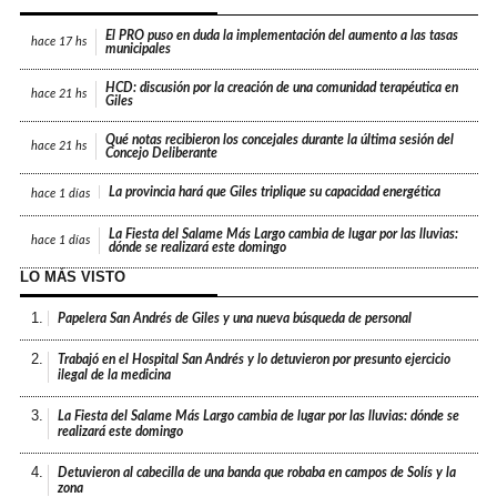
El PRO puso en duda la implementación del aumento a las tasas
hace
17 hs
municipales
HCD: discusión por la creación de una comunidad terapéutica en
hace
21 hs
Giles
Qué notas recibieron los concejales durante la última sesión del
hace
21 hs
Concejo Deliberante
La provincia hará que Giles triplique su capacidad energética
hace
1 días
La Fiesta del Salame Más Largo cambia de lugar por las lluvias:
hace
1 días
dónde se realizará este domingo
LO MÁS VISTO
1.
Papelera San Andrés de Giles y una nueva búsqueda de personal
2.
Trabajó en el Hospital San Andrés y lo detuvieron por presunto ejercicio
ilegal de la medicina
3.
La Fiesta del Salame Más Largo cambia de lugar por las lluvias: dónde se
realizará este domingo
4.
Detuvieron al cabecilla de una banda que robaba en campos de Solís y la
zona