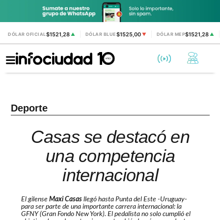
$1521,28
$1525,00
$1521,28
DÓLAR OFICIAL
▲
DÓLAR BLUE
▼
DÓLAR MEP
▲
Deporte
Casas se destacó en
una competencia
internacional
El gilense
Maxi Casas
llegó hasta Punta del Este -Uruguay-
para ser parte de una importante carrera internacional: la
GFNY (Gran Fondo New York). El pedalista no solo cumplió el