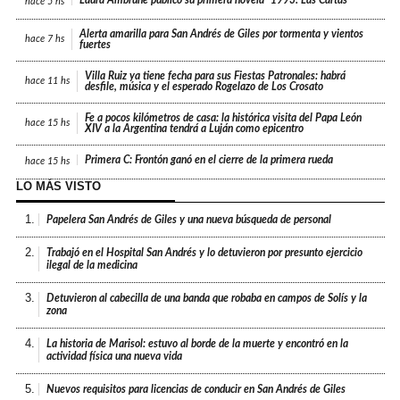
hace
5 hs
Alerta amarilla para San Andrés de Giles por tormenta y vientos
hace
7 hs
fuertes
Villa Ruiz ya tiene fecha para sus Fiestas Patronales: habrá
hace
11 hs
desfile, música y el esperado Rogelazo de Los Crosato
Fe a pocos kilómetros de casa: la histórica visita del Papa León
hace
15 hs
XIV a la Argentina tendrá a Luján como epicentro
Primera C: Frontón ganó en el cierre de la primera rueda
hace
15 hs
LO MÁS VISTO
1.
Papelera San Andrés de Giles y una nueva búsqueda de personal
2.
Trabajó en el Hospital San Andrés y lo detuvieron por presunto ejercicio
ilegal de la medicina
3.
Detuvieron al cabecilla de una banda que robaba en campos de Solís y la
zona
4.
La historia de Marisol: estuvo al borde de la muerte y encontró en la
actividad física una nueva vida
5.
Nuevos requisitos para licencias de conducir en San Andrés de Giles