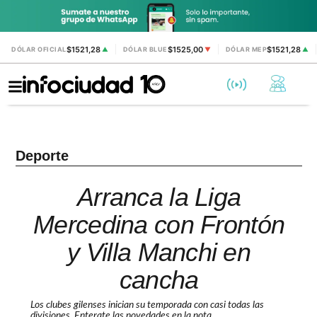
$1521,28
$1525,00
$1521,28
DÓLAR OFICIAL
▲
DÓLAR BLUE
▼
DÓLAR MEP
▲
Deporte
Arranca la Liga
Mercedina con Frontón
y Villa Manchi en
cancha
Los clubes gilenses inician su temporada con casi todas las
divisiones. Enterate las novedades en la nota.