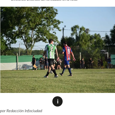
por
Redacción Infociudad