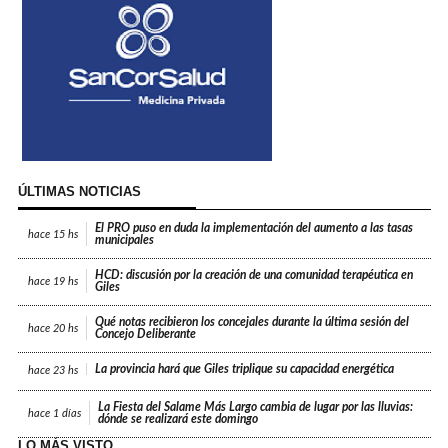
ÚLTIMAS NOTICIAS
El PRO puso en duda la implementación del aumento a las tasas
hace
15 hs
municipales
HCD: discusión por la creación de una comunidad terapéutica en
hace
19 hs
Giles
Qué notas recibieron los concejales durante la última sesión del
hace
20 hs
Concejo Deliberante
La provincia hará que Giles triplique su capacidad energética
hace
23 hs
La Fiesta del Salame Más Largo cambia de lugar por las lluvias:
hace
1 días
dónde se realizará este domingo
LO MÁS VISTO