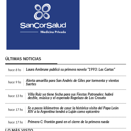
ÚLTIMAS NOTICIAS
Laura Ambrune publicó su primera novela “1993: Las Cartas”
hace
8 hs
Alerta amarilla para San Andrés de Giles por tormenta y vientos
hace
9 hs
fuertes
Villa Ruiz ya tiene fecha para sus Fiestas Patronales: habrá
hace
13 hs
desfile, música y el esperado Rogelazo de Los Crosato
Fe a pocos kilómetros de casa: la histórica visita del Papa León
hace
17 hs
XIV a la Argentina tendrá a Luján como epicentro
Primera C: Frontón ganó en el cierre de la primera rueda
hace
17 hs
LO MÁS VISTO