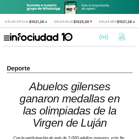
$1521,28
$1525,00
$1521,28
DÓLAR OFICIAL
▲
DÓLAR BLUE
▼
DÓLAR MEP
▲
Deporte
Abuelos gilenses
ganaron medallas en
las olimpiadas de la
Virgen de Luján
Con la participación de más de 2.000 adultos mayores, este fin