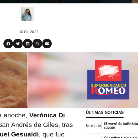
30 Dic 2025
ÚLTIMAS NOTICIAS
da anoche,
Verónica Di
an Andrés de Giles, tras
El mural del Indio Sola
hace
14 hs
sábado
uel Gesualdi
, que fue