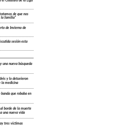
 el Clausura de la Liga
“Tratamos de que nos
la familia”
rto de Invierno de
scutida sesión esta
 y una nueva búsqueda
drés y lo detuvieron
e la medicina
a banda que robaba en
 al borde de la muerte
ica una nueva vida
ay tres víctimas