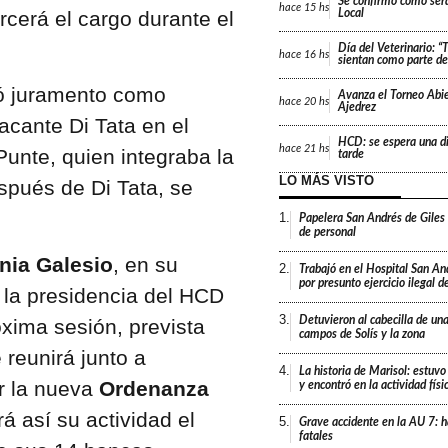
Se confirmó cómo será
hace
15 hs
rcerá el cargo durante el
Local
Día del Veterinario: 
hace
16 hs
sientan como parte de 
ó juramento como
Avanza el Torneo Abie
hace
20 hs
Ajedrez
acante Di Tata en el
HCD: se espera una di
hace
21 hs
unte, quien integraba la
tarde
LO MÁS VISTO
pués de Di Tata, se
1.
Papelera San Andrés de Giles
de personal
nia Galesio
, en su
2.
Trabajó en el Hospital San An
por presunto ejercicio ilegal d
 la presidencia del HCD
3.
Detuvieron al cabecilla de un
óxima sesión, prevista
campos de Solís y la zona
 reunirá junto a
4.
La historia de Marisol: estuvo
r la nueva
Ordenanza
y encontró en la actividad fís
á así su actividad el
5.
Grave accidente en la AU 7: h
fatales