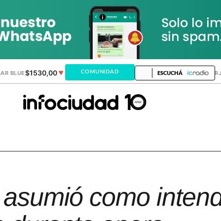
$1530,00
$1518,24
COMUNIDAD
AR BLUE
▼
DÓLAR MEP
▼
DÓLAR TAR
ESCUCHÁ
a asumió como inten