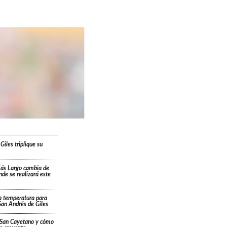
Giles triplique su
Más Largo cambia de
ónde se realizará este
a temperatura para
San Andrés de Giles
a San Cayetano y cómo