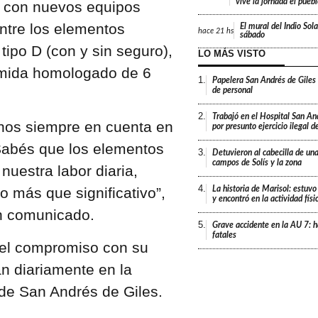
vive la jornada el pueb
l con nuevos equipos
Entre los elementos
El mural del Indio Sola
hace
21 hs
sábado
ipo D (con y sin seguro),
LO MÁS VISTO
iamida homologado de 6
1.
Papelera San Andrés de Giles
de personal
2.
Trabajó en el Hospital San An
rnos siempre en cuenta en
por presunto ejercicio ilegal d
 Sabés que los elementos
3.
Detuvieron al cabecilla de un
campos de Solís y la zona
uestra labor diaria,
4.
 más que significativo”,
La historia de Marisol: estuvo
y encontró en la actividad fís
n comunicado.
5.
Grave accidente en la AU 7: h
fatales
a el compromiso con su
n diariamente en la
 de San Andrés de Giles.