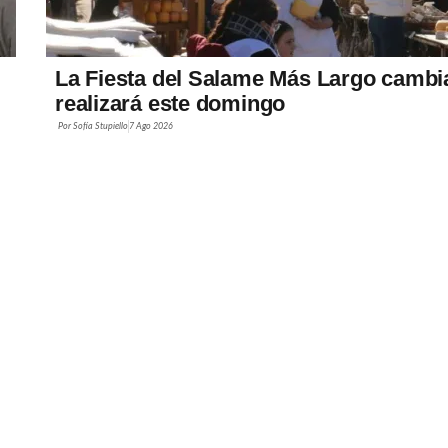
La Fiesta del Salame Más Largo cambia 
realizará este domingo
Por
Sofía Stupiello
7 Ago 2026