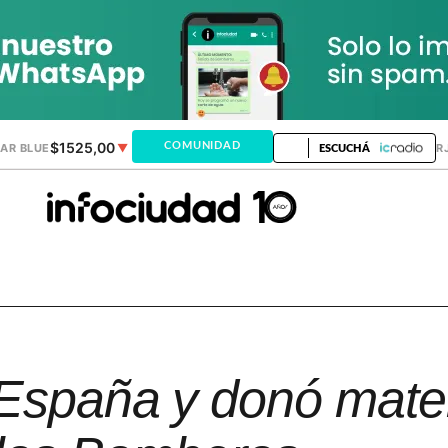
$1525,00
$1520,32
COMUNIDAD
AR BLUE
▼
DÓLAR MEP
▲
DÓLAR TAR
ESCUCHÁ
 España y donó mate