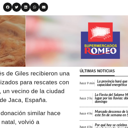
ÚLTIMAS NOTICIAS
s de Giles recibieron una
lizados para rescates con
La provincia hará que 
hace
9 min
capacidad energética
 un vecino de la ciudad
La Fiesta del Salame 
 de Jaca, España.
lugar por las lluvias: d
hace
3 hs
domingo
 donación similar hace
Marcado descenso de l
hace
4 hs
este fin de semana en 
natal, volvió a
Por qué hoy se celebr
hace
4 hs