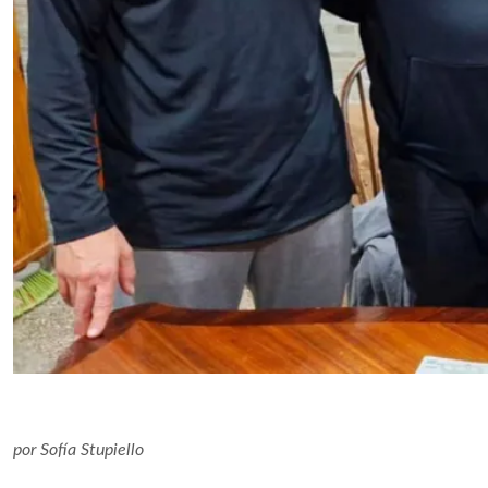
por
Sofía Stupiello