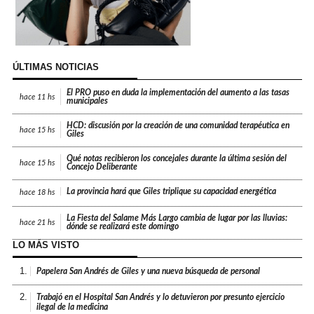
ÚLTIMAS NOTICIAS
El PRO puso en duda la implementación del aumento a las tasas
hace
11 hs
municipales
HCD: discusión por la creación de una comunidad terapéutica en
hace
15 hs
Giles
Qué notas recibieron los concejales durante la última sesión del
hace
15 hs
Concejo Deliberante
La provincia hará que Giles triplique su capacidad energética
hace
18 hs
La Fiesta del Salame Más Largo cambia de lugar por las lluvias:
hace
21 hs
dónde se realizará este domingo
LO MÁS VISTO
1.
Papelera San Andrés de Giles y una nueva búsqueda de personal
2.
Trabajó en el Hospital San Andrés y lo detuvieron por presunto ejercicio
ilegal de la medicina