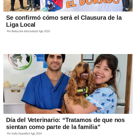
Se confirmó cómo será el Clausura de la
Liga Local
Por
Redacción Infociudad
6 Ago 2026
Día del Veterinario: “Tratamos de que nos
sientan como parte de la familia”
Por
Sofía Stupiello
6 Ago 2026