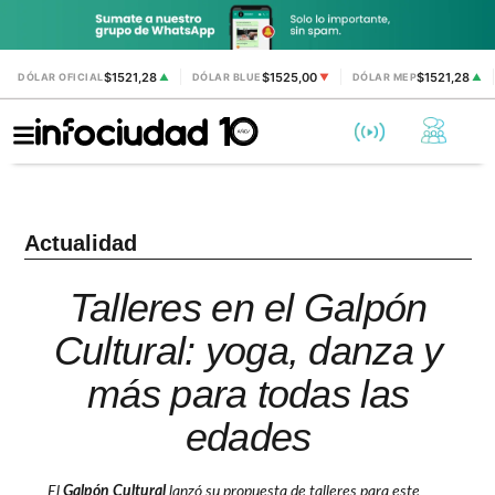
$1521,28
$1525,00
$1521,28
DÓLAR OFICIAL
▲
DÓLAR BLUE
▼
DÓLAR MEP
▲
Actualidad
Talleres en el Galpón
Cultural: yoga, danza y
más para todas las
edades
El
Galpón Cultural
lanzó su propuesta de talleres para este