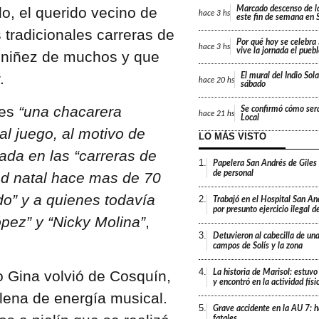
, el querido vecino de
Marcado descenso de l
hace
3 hs
este fin de semana en 
tradicionales carreras de
Por qué hoy se celebr
hace
3 hs
vive la jornada el pueb
a niñez de muchos y que
.
El mural del Indio Sola
hace
20 hs
sábado
 es
“una chacarera
Se confirmó cómo será
hace
21 hs
Local
 al juego, al motivo de
LO MÁS VISTO
rada en las “carreras de
1.
Papelera San Andrés de Giles
de personal
dad natal hace mas de 70
do” y a quienes todavía
2.
Trabajó en el Hospital San An
por presunto ejercicio ilegal d
ópez” y “Nicky Molina”
,
3.
Detuvieron al cabecilla de un
campos de Solís y la zona
4.
 Gina volvió de Cosquín,
La historia de Marisol: estuvo
y encontró en la actividad fís
llena de energía musical.
5.
Grave accidente en la AU 7: h
fatales