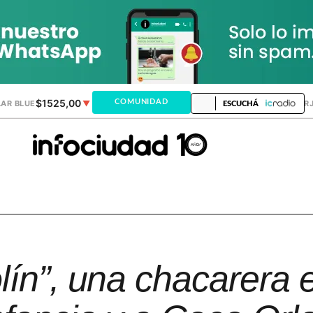
$1525,00
$1518,24
COMUNIDAD
AR BLUE
▼
DÓLAR MEP
▬
DÓLAR TAR
ESCUCHÁ
lín”, una chacarera 