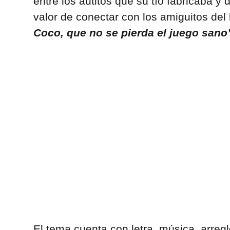
entre los autitos que su tío fabricaba y 
valor de conectar con los amiguitos del 
Coco, que no se pierda el juego sano
El tema cuenta con letra, música, arregl