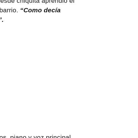
desde chiquita aprendió el
barrio.
“Como decía
”.
os, piano y voz principal