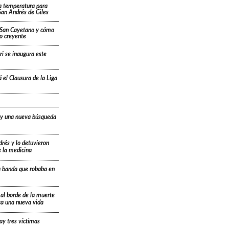
a temperatura para
San Andrés de Giles
a San Cayetano y cómo
lo creyente
ri se inaugura este
 el Clausura de la Liga
 y una nueva búsqueda
drés y lo detuvieron
e la medicina
a banda que robaba en
 al borde de la muerte
ica una nueva vida
ay tres víctimas