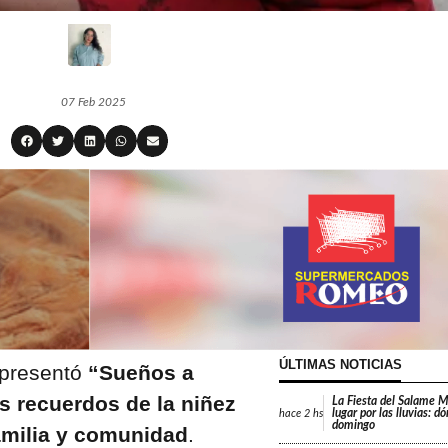
07 Feb 2025
ÚLTIMAS NOTICIAS
 presentó
“Sueños a
os recuerdos de la niñez
La Fiesta del Salame 
lugar por las lluvias: d
hace
2 hs
domingo
amilia y comunidad
.