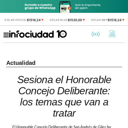
$1518,24
$1530,00
$1518,24
DÓLAR OFICIAL
▼
DÓLAR BLUE
▼
DÓLAR MEP
▼
Actualidad
Sesiona el Honorable
Concejo Deliberante:
los temas que van a
tratar
El Honorable Concejo Deliberante de San Andrés de Giles ha