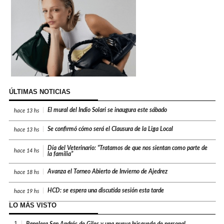
ÚLTIMAS NOTICIAS
El mural del Indio Solari se inaugura este sábado
hace
13 hs
Se confirmó cómo será el Clausura de la Liga Local
hace
13 hs
Día del Veterinario: “Tratamos de que nos sientan como parte de
hace
14 hs
la familia”
Avanza el Torneo Abierto de Invierno de Ajedrez
hace
18 hs
HCD: se espera una discutida sesión esta tarde
hace
19 hs
LO MÁS VISTO
1.
Papelera San Andrés de Giles y una nueva búsqueda de personal