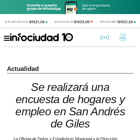
$1521,28
$1525,00
$1521,28
DÓLAR OFICIAL
▲
DÓLAR BLUE
▼
DÓLAR MEP
▲
Actualidad
Se realizará una
encuesta de hogares y
empleo en San Andrés
de Giles
La Oficina de Datos y Estadísticas Municipal y la Dirección