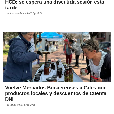
HCD: se espera una discutida sesión esta
tarde
Por
Redacción Infociudad
6 Ago 2026
Vuelve Mercados Bonaerenses a Giles con
productos locales y descuentos de Cuenta
DNI
Por
Sofía Stupiello
6 Ago 2026