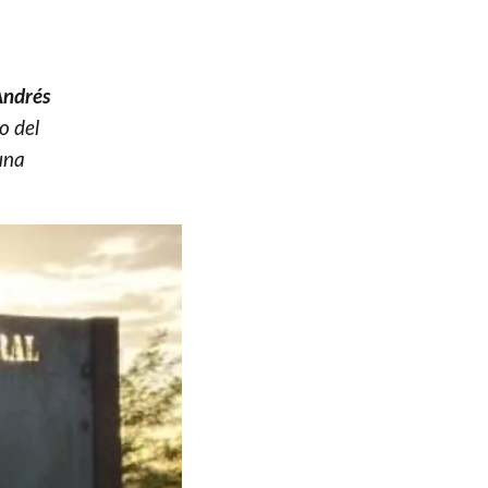
Andrés
o del
una