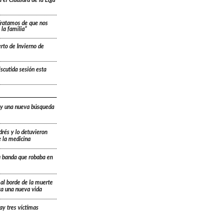
 el Clausura de la Liga
“Tratamos de que nos
la familia”
rto de Invierno de
scutida sesión esta
 y una nueva búsqueda
drés y lo detuvieron
e la medicina
a banda que robaba en
 al borde de la muerte
ica una nueva vida
ay tres víctimas