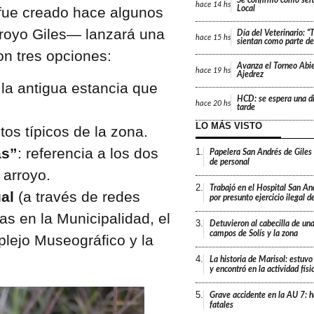
Se confirmó cómo será
hace
14 hs
fue creado hace algunos
Local
rroyo Giles— lanzará una
Día del Veterinario: 
hace
15 hs
sientan como parte de 
n tres opciones:
Avanza el Torneo Abie
hace
19 hs
Ajedrez
 la antigua estancia que
HCD: se espera una di
hace
20 hs
tarde
LO MÁS VISTO
stos típicos de la zona.
as”
: referencia a los dos
1.
Papelera San Andrés de Giles
de personal
 arroyo.
2.
Trabajó en el Hospital San An
ual
(a través de redes
por presunto ejercicio ilegal d
as en la Municipalidad, el
3.
Detuvieron al cabecilla de un
campos de Solís y la zona
lejo Museográfico y la
4.
La historia de Marisol: estuvo
y encontró en la actividad fís
5.
Grave accidente en la AU 7: h
fatales