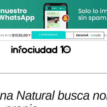
$1530,00
$1518,24
COMUNIDAD
AR BLUE
▼
DÓLAR MEP
▼
DÓLAR TAR
ESCUCHÁ
na Natural busca n