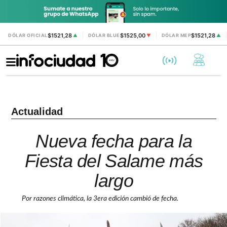
$1521,28
$1525,00
$1521,28
DÓLAR OFICIAL
▲
DÓLAR BLUE
▼
DÓLAR MEP
▲
Actualidad
Nueva fecha para la
Fiesta del Salame más
largo
Por razones climática, la 3era edición cambió de fecha.